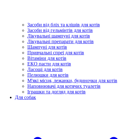
Засоби від бліх та кліщів для котів
Засоби від гельмінтів для котів
Лікувальні шампуні для котів
Лікувальні препарати для котів
Шампуні для котів
Привчальні спреї для котів
Вітаміни для котів
ЕКО пасти для котів
Ласощі для котів
Пелюшки для котів
М'які місця, лежанки, будиночки для котів
Наповнювачі для котячих туалетів
Іграшки та догляд для котів
Для собак