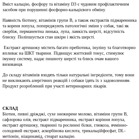
Вміст кальцію, фосфору та вітаміну D3 є чудовим профілактичним
засобом при порушенні фосфорно-кальцієвого обміну.
Наявність біотину, вітамінів групи B, а також екстрактів підмаренника
та кореня лопуха, попереджують патологічні зміни у собак, такі як
свербіж, перманентна линька, лупа, ламкість шерсті, відсутність
блиску. Поліпшується стан шкіри і якість шерсті.
Екстракт артишоку містить багато пребіотика, інуліну та благотворно
впливає на ШКТ тварини. Підвищує життєвий тонус, стимулює
імунну систему, надає пишноту шерсті та блиск очам вашого
вихованця.
До складу вітамінів входять тільки натуральні інгредієнти, тому вони
не викликають алергічних реакцій і собаки їдять їх з задоволенням.
Продукт розроблений при участі ветеринарних лікарів.
СКЛАД
Біотин, пивні дріжджі, сухе знежирене молоко, вітаміни групи В,
сафлорова олія, екстракт підмаренника, екстракт коріння лопуха,
екстракт артишоку, тваринні та рослинні білки, глюкоза, ячмінно-
солодовий екстракт, аскорбінова кислота, трикальційфосфат, DL-
метіонін, ніацинамід, стеарат кальцію.