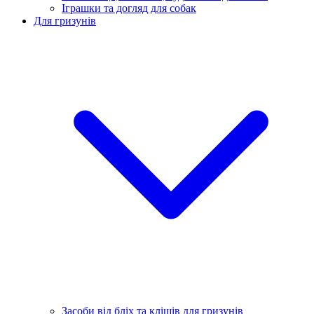
Іграшки та догляд для собак
Для гризунів
Засоби від бліх та кліщів для гризунів