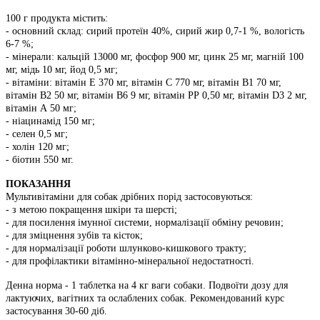
100 г продукта містить:
- основний склад: сирий протеїн 40%, сирий жир 0,7-1 %, вологість
6-7 %;
- мінерали: кальцій 13000 мг, фосфор 900 мг, цинк 25 мг, магній 100
мг, мідь 10 мг, йод 0,5 мг;
- вітаміни: вітамін Е 370 мг, вітамін С 770 мг, вітамін В1 70 мг,
вітамін В2 50 мг, вітамін В6 9 мг, вітамін РР 0,50 мг, вітамін D3 2 мг,
вітамін А 50 мг;
- ніацинамід 150 мг;
- селен 0,5 мг;
- холін 120 мг;
- біотин 550 мг.
ПОКАЗАННЯ
Мультивітаміни для собак дрібних порід застосовуються:
- з метою покращення шкіри та шерсті;
- для посилення імунної системи, нормалізації обміну речовин;
- для зміцнення зубів та кісток;
- для нормалізації роботи шлунково-кишкового тракту;
- для профілактики вітамінно-мінеральної недостатності.
Денна норма - 1 таблетка на 4 кг ваги собаки. Подвоїти дозу для
лактуючих, вагітних та ослаблених собак. Рекомендований курс
застосування 30-60 діб.