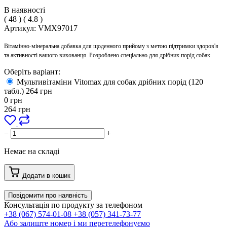
В наявності
(
48
)
(
4.8
)
Артикул:
VMX97017
Вітамінно-мінеральна добавка для щоденного прийому з метою підтримки здоров'я
та активності вашого вихованця. Розроблено спеціально для дрібних порід собак.
Оберіть варіант:
Мультивітаміни Vitomax для собак дрібних порід (120
табл.)
264
грн
0
грн
264
грн
−
+
Немає на складі
Додати в кошик
Повідомити про наявність
Консультація по продукту за телефоном
+38 (067) 574-01-08
+38 (057) 341-73-77
Або залиште номер і ми перетелефонуємо