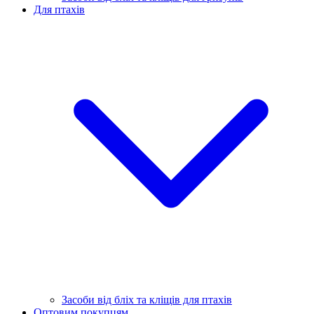
Для птахів
Засоби від бліх та кліщів для птахів
Оптовим покупцям