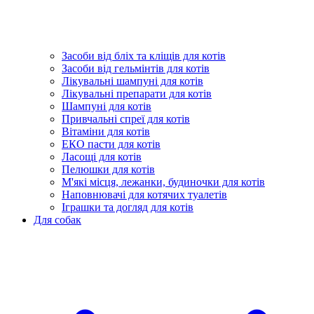
Засоби від бліх та кліщів для котів
Засоби від гельмінтів для котів
Лікувальні шампуні для котів
Лікувальні препарати для котів
Шампуні для котів
Привчальні спреї для котів
Вітаміни для котів
ЕКО пасти для котів
Ласощі для котів
Пелюшки для котів
М'які місця, лежанки, будиночки для котів
Наповнювачі для котячих туалетів
Іграшки та догляд для котів
Для собак