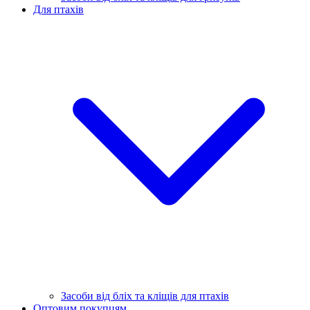
Для птахів
Засоби від бліх та кліщів для птахів
Оптовим покупцям