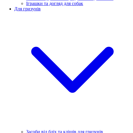
Іграшки та догляд для собак
Для гризунів
Засоби від бліх та кліщів для гризунів