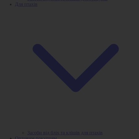
Для птахів
Засоби від бліх та кліщів для птахів
Оптовим покупцям