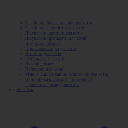
Засоби від бліх та кліщів для котів
Засоби від гельмінтів для котів
Лікувальні шампуні для котів
Лікувальні препарати для котів
Шампуні для котів
Привчальні спреї для котів
Вітаміни для котів
ЕКО пасти для котів
Ласощі для котів
Пелюшки для котів
М'які місця, лежанки, будиночки для котів
Наповнювачі для котячих туалетів
Іграшки та догляд для котів
Для собак