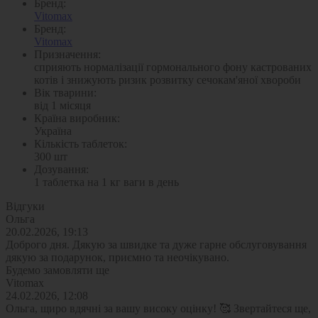
Бренд:
Vitomax
Бренд:
Vitomax
Призначення:
сприяють нормалізації гормонального фону кастрованих
котів і знижують ризик розвитку сечокам'яної хвороби
Вік тварини:
від 1 місяця
Країна виробник:
Україна
Кількість таблеток:
300 шт
Дозування:
1 таблетка на 1 кг ваги в день
Відгуки
Ольга
20.02.2026, 19:13
Доброго дня. Дякую за швидке та дуже гарне обслуговування
дякую за подарунок, приємно та неочікувано.
Будемо замовляти ще
Vitomax
24.02.2026, 12:08
Ольга, щиро вдячні за вашу високу оцінку! 🥰 Звертайтеся ще,