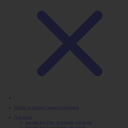
Увійти в кабінет
Зареєструватися
Для котів
Засоби від бліх та кліщів для котів
Засоби від гельмінтів для котів