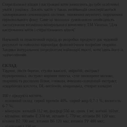
Стерилізовані кішки і кастровані коти вимагають до себе особливої
уваги і раціону. Досить часто у таких вихованців спостерігаються
захворювання сечовивідної системи, зниження імунітету, порушення
гормонального фону. Саме ці чинники зумовлюють необхідність
застосування вітамінно-мінерального комплексу ТМ Vitomax "Для
кастрованих котів і стерилізованих кішок".
Науковий та практичний підхід до розробки продукту дає чудовий
результат та повністю відповідає фізіологічним потребам тварини.
Завдяки натуральним інгредієнтам найвищої якості, коти їдять його із
задоволенням.
СКЛАД
Таурин, листя берези, стулки квасолі, звіробій, екстракт
підмаренника, екстракт коріння лопуха, сухе знежирене молоко,
тваринні та рослинні білки, глюкоза, ячмінно-солодовий екстракт,
аскорбінова кислота, DL-метіонін, ніацинамід, стеарат кальцію.
100 г продукта містить:
- основний склад: сирий протеїн 40%, сирий жир 0,7-1 %, вологість
6-7 %;
- мінерали: кальцій 112 мг, фосфор 556 мг, цинк 1 мг, магній 101мг;
- вітаміни: вітамін Е 370 мг, вітамін С 770 мг, вітамін В1 120 мкг,
вітамін В2 700 мкг, вітамін В6 120 мкг, вітамін РР 480 мкг;
- ніацинамід 150 мг;