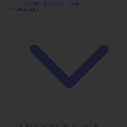
Іграшки та догляд для собак
Для гризунів
Засоби від бліх та кліщів для гризунів