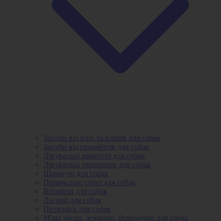
Засоби від бліх та кліщів для собак
Засоби від гельмінтів для собак
Лікувальні шампуні для собак
Лікувальні препарати для собак
Шампуні для собак
Привчальні спреї для собак
Вітаміни для собак
Ласощі для собак
Пелюшки для собак
М'які місця, лежанки, будиночки для собак