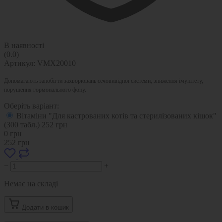
В наявності
(0.0)
Артикул:
VMX20010
Допомагають запобігти захворювань сечовивідної системи, зниження імунітету,
порушення гормонального фону.
Оберіть варіант:
Вітаміни "Для кастрованих котів та стерилізованих кішок"
(300 табл.)
252
грн
0
грн
252
грн
−
+
Немає на складі
Додати в кошик