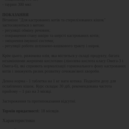
- таурин 300 мкг.
ПОКАЗАННЯ
Вітаміни "Для кастрованих котів та стерилізованих кішок"
застосовуються з метою:
- регуляції обміну речовин;
- покращення стану шкіри та шерсті кастрованих котів;
- зміцнення імунної системи;
- регуляції роботи шлунково-кишкового тракту і нирок.
Крім цього, рижикова олія, яка міститься у складі продукту, багата
незамінними жирними кислотами (лінолева кислота класу Омега-3 і
Омега-6), які сприяють нормалізації гормонального фону кастрованих
котів і знижують ризик розвитку сечокам'яної хвороби.
Денна норма - 1 таблетка на 1 кг ваги котика. Подвоїти дозу для
ослаблених кішок. Курс складає 30 діб, рекомендована частота
прийому – 1 раз на 3 місяці.
Застереження та протипоказання відсутні.
Термін придатності:
18 місяців.
Характеристики