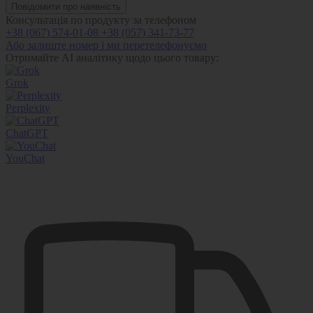
Повідомити про наявність
Консультація по продукту за телефоном
+38 (067) 574-01-08
+38 (057) 341-73-77
Або залиште номер і ми перетелефонуємо
Отримайте AI аналітику щодо цього товару:
Grok
Perplexity
ChatGPT
YouChat