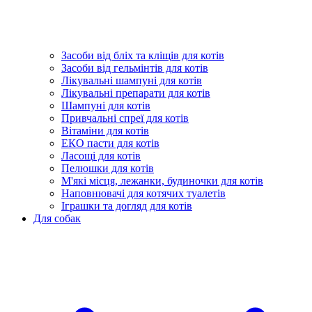
Засоби від бліх та кліщів для котів
Засоби від гельмінтів для котів
Лікувальні шампуні для котів
Лікувальні препарати для котів
Шампуні для котів
Привчальні спреї для котів
Вітаміни для котів
ЕКО пасти для котів
Ласощі для котів
Пелюшки для котів
М'які місця, лежанки, будиночки для котів
Наповнювачі для котячих туалетів
Іграшки та догляд для котів
Для собак