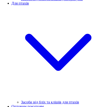
Для птахів
Засоби від бліх та кліщів для птахів
Оптовим покупцям