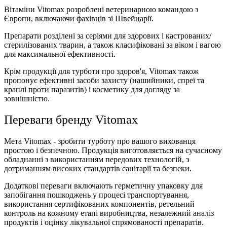
Вітаміни Vitomax розроблені ветеринарною командою з
Європи, включаючи фахівців зі Швейцарії.
Препарати розділені за серіями для здорових і кастрованих/
стерилізованих тварин, а також класифіковані за віком і вагою
для максимальної ефективності.
Крім продукції для турботи про здоров'я, Vitomax також
пропонує ефективні засоби захисту (нашийники, спреї та
краплі проти паразитів) і косметику для догляду за
зовнішністю.
Переваги бренду Vitomax
Мета Vitomax - зробити турботу про вашого вихованця
простою і безпечною. Продукція виготовляється на сучасному
обладнанні з використанням передових технологій, з
дотриманням високих стандартів санітарії та безпеки.
Додаткові переваги включають герметичну упаковку для
запобігання пошкоджень у процесі транспортування,
використання сертифікованих компонентів, ретельний
контроль на кожному етапі виробництва, незалежний аналіз
продуктів і оцінку лікувальної спрямованості препаратів.