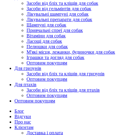
Засоби від бліх та кліщів для собак
Засоби від гельмінтів для собак
Лікувальні шампуні для собак
Лікувальні препарати для собак
Шампуні для собак
Привчальні спреї для собак
Вітаміни для собак
Ласощі для собак
Пелюшки для собак
М'які місця, лежанки, будиночки для собак
Іграшки та догляд для собак
Оптовим покупцям
Для гризунів
Засоби від бліх та кліщів для гризунів
Оптовим покупцям
Для птахів
Засоби від бліх та кліщів для птахів
Оптовим покупцям
Оптовим покупцям
Блог
Відгуки
Про нас
Клієнтам
Доставка і оплата