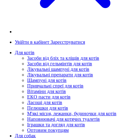
Увійти в кабінет
Зареєструватися
Для котів
Засоби від бліх та кліщів для котів
Засоби від гельмінтів для котів
Лікувальні шампуні для котів
Лікувальні препарати для котів
Шампуні для котів
Привчальні спреї для котів
Вітаміни для котів
ЕКО пасти для котів
Ласощі для котів
Пелюшки для котів
М'які місця, лежанки, будиночки для котів
Наповнювачі для котячих туалетів
Іграшки та догляд для котів
Оптовим покупцям
Для собак