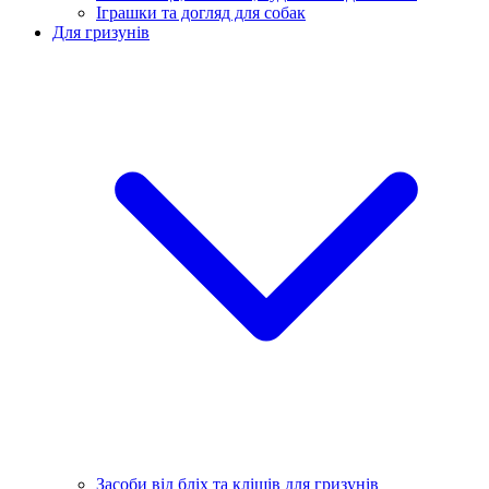
Іграшки та догляд для собак
Для гризунів
Засоби від бліх та кліщів для гризунів