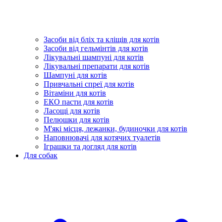
Засоби від бліх та кліщів для котів
Засоби від гельмінтів для котів
Лікувальні шампуні для котів
Лікувальні препарати для котів
Шампуні для котів
Привчальні спреї для котів
Вітаміни для котів
ЕКО пасти для котів
Ласощі для котів
Пелюшки для котів
М'які місця, лежанки, будиночки для котів
Наповнювачі для котячих туалетів
Іграшки та догляд для котів
Для собак