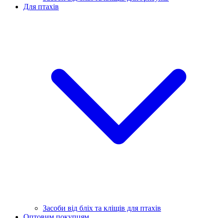
Для птахів
Засоби від бліх та кліщів для птахів
Оптовим покупцям