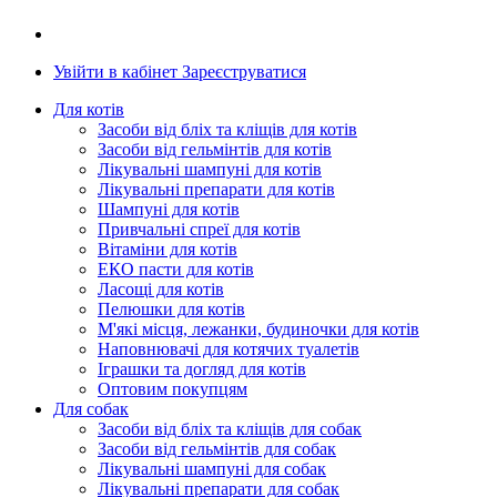
Увійти в кабінет
Зареєструватися
Для котів
Засоби від бліх та кліщів для котів
Засоби від гельмінтів для котів
Лікувальні шампуні для котів
Лікувальні препарати для котів
Шампуні для котів
Привчальні спреї для котів
Вітаміни для котів
ЕКО пасти для котів
Ласощі для котів
Пелюшки для котів
М'які місця, лежанки, будиночки для котів
Наповнювачі для котячих туалетів
Іграшки та догляд для котів
Оптовим покупцям
Для собак
Засоби від бліх та кліщів для собак
Засоби від гельмінтів для собак
Лікувальні шампуні для собак
Лікувальні препарати для собак