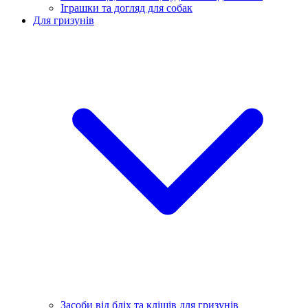
Іграшки та догляд для собак
Для гризунів
Засоби від бліх та кліщів для гризунів