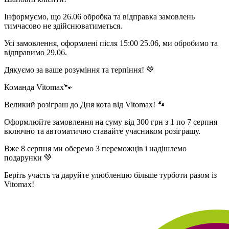
Інформуємо, що 26.06 обробка та відправка замовлень
тимчасово не здійснюватиметься.
Усі замовлення, оформлені після 15:00 25.06, ми обробимо та
відправимо 29.06.
Дякуємо за ваше розуміння та терпіння! 💚
Команда Vitomax🐾
Великий розіграш до Дня кота від Vitomax! 🐾
Оформлюйте замовлення на суму від 300 грн з 1 по 7 серпня
включно та автоматично ставайте учасником розіграшу.
Вже 8 серпня ми оберемо 3 переможців і надішлемо
подарунки 💚
Беріть участь та даруйте улюбленцю більше турботи разом із
Vitomax!