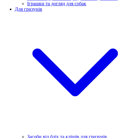
Іграшки та догляд для собак
Для гризунів
Засоби від бліх та кліщів для гризунів