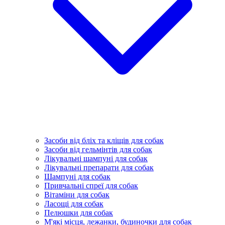
Засоби від бліх та кліщів для собак
Засоби від гельмінтів для собак
Лікувальні шампуні для собак
Лікувальні препарати для собак
Шампуні для собак
Привчальні спреї для собак
Вітаміни для собак
Ласощі для собак
Пелюшки для собак
М'які місця, лежанки, будиночки для собак