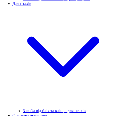
Для птахів
Засоби від бліх та кліщів для птахів
Оптовим покупцям