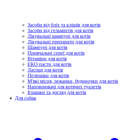
Засоби від бліх та кліщів для котів
Засоби від гельмінтів для котів
Лікувальні шампуні для котів
Лікувальні препарати для котів
Шампуні для котів
Привчальні спреї для котів
Вітаміни для котів
ЕКО пасти для котів
Ласощі для котів
Пелюшки для котів
М'які місця, лежанки, будиночки для котів
Наповнювачі для котячих туалетів
Іграшки та догляд для котів
Для собак