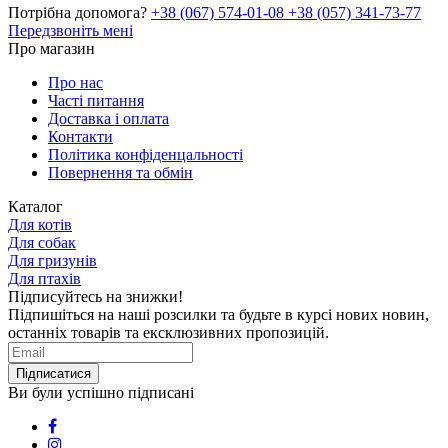
Потрібна допомога?
+38 (067) 574-01-08
+38 (057) 341-73-77
Передзвоніть мені
Про магазин
Про нас
Часті питання
Доставка і оплата
Контакти
Політика конфіденцальності
Повернення та обмін
Каталог
Для котів
Для собак
Для гризунів
Для птахів
Підписуйтесь на знижки!
Підпишіться на наші розсилки та будьте в курсі нових новин,
останніх товарів та ексклюзивних пропозицій.
Підписатися
Ви були успішно підписані