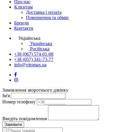
Про нас
Клієнтам
Доставка і оплата
Повернення та обмін
Бренди
Контакти
Українська
Українська
Російська
+38 (067) 574-01-08
+38 (057) 341-73-77
info@vitomax.ua
Замовлення зворотнього дзвінку
Ім'я
Номер телефону
Введіть повідомлення
Замовити