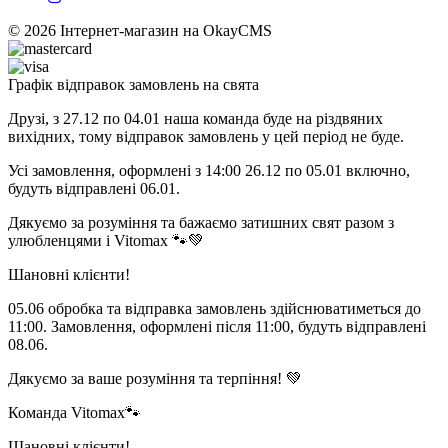
© 2026
Інтернет-магазин на OkayCMS
Графік відправок замовлень на свята
Друзі, з 27.12 по 04.01 наша команда буде на різдвяних
вихідних, тому відправок замовлень у цей період не буде.
Усі замовлення, оформлені з 14:00 26.12 по 05.01 включно,
будуть відправлені 06.01.
Дякуємо за розуміння та бажаємо затишних свят разом з
улюбленцями і Vitomax 🐾💚
Шановні клієнти!
05.06 обробка та відправка замовлень здійснюватиметься до
11:00. Замовлення, оформлені після 11:00, будуть відправлені
08.06.
Дякуємо за ваше розуміння та терпіння! 💚
Команда Vitomax🐾
Шановні клієнти!