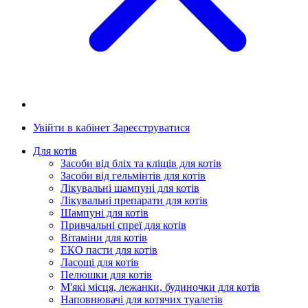
Увійти в кабінет
Зареєструватися
Для котів
Засоби від бліх та кліщів для котів
Засоби від гельмінтів для котів
Лікувальні шампуні для котів
Лікувальні препарати для котів
Шампуні для котів
Привчальні спреї для котів
Вітаміни для котів
ЕКО пасти для котів
Ласощі для котів
Пелюшки для котів
М'які місця, лежанки, будиночки для котів
Наповнювачі для котячих туалетів