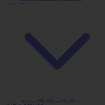
Для птахів
Засоби від бліх та кліщів для птахів
Оптовим покупцям