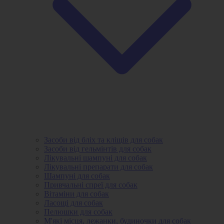
Засоби від бліх та кліщів для собак
Засоби від гельмінтів для собак
Лікувальні шампуні для собак
Лікувальні препарати для собак
Шампуні для собак
Привчальні спреї для собак
Вітаміни для собак
Ласощі для собак
Пелюшки для собак
М'які місця, лежанки, будиночки для собак