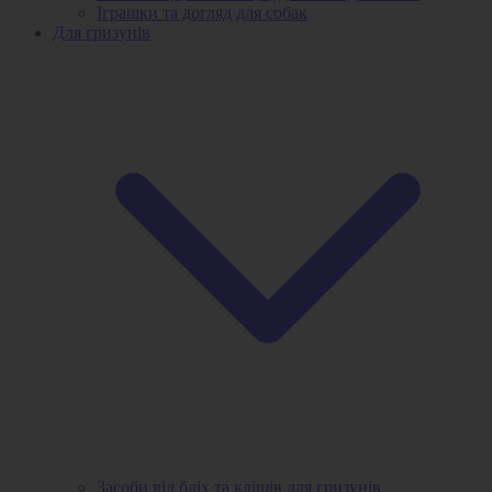
Іграшки та догляд для собак
Для гризунів
Засоби від бліх та кліщів для гризунів