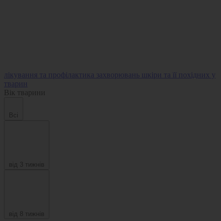
лікування та профілактика захворювань шкіри та її похідних у
тварин
Вік тварини
Всі
від 3 тижнів
від 8 тижнів