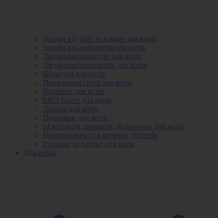
Засоби від бліх та кліщів для котів
Засоби від гельмінтів для котів
Лікувальні шампуні для котів
Лікувальні препарати для котів
Шампуні для котів
Привчальні спреї для котів
Вітаміни для котів
ЕКО пасти для котів
Ласощі для котів
Пелюшки для котів
М'які місця, лежанки, будиночки для котів
Наповнювачі для котячих туалетів
Іграшки та догляд для котів
Для собак