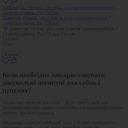
Шампунь Vitomax для собак та котів протимікробний з
хлоргексидином 4% (150 мл)
Шампунь Vitomax для собак та котів протимікробний з
хлоргексидином 4% (150 мл)
234
грн
234
грн
0
грн
В кошик
Коли необхідно використовувати
лікувальні шампуні для собак і
цуценят?
Лікувальні шампуні для собак - це не просто засіб для
підтримки чистоти вашого улюбленця, а й важливий елемент
турботи про його здоров'я.
Лікувальні шампуні необхідні, коли у собаки виникають
проблеми шкіри, такі як лупа, дерматит, грибкові