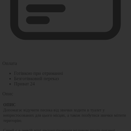
Оплата
Готівкою при отриманні
Безготівковий переказ
Приват 24
Опис
ОПИС
Допомагає відучити песика від звички ходити в туалет у
непристосованих для цього місцях, а також позбутися звички мітити
територію.
Спрей є в деякій мірі дисциплінарним впливом проти поганої