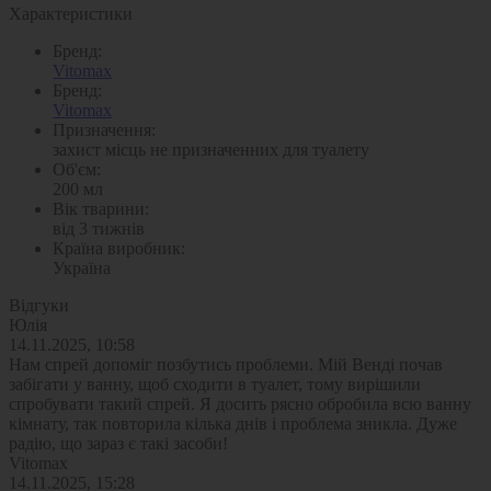
Характеристики
Бренд:
Vitomax
Бренд:
Vitomax
Призначення:
захист місць не призначенних для туалету
Об'єм:
200 мл
Вік тварини:
від 3 тижнів
Країна виробник:
Україна
Відгуки
Юлія
14.11.2025, 10:58
Нам спрей допоміг позбутись проблеми. Мій Венді почав
забігати у ванну, щоб сходити в туалет, тому вирішили
спробувати такий спрей. Я досить рясно обробила всю ванну
кімнату, так повторила кілька днів і проблема зникла. Дуже
радію, що зараз є такі засоби!
Vitomax
14.11.2025, 15:28