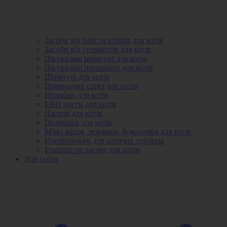
Засоби від бліх та кліщів для котів
Засоби від гельмінтів для котів
Лікувальні шампуні для котів
Лікувальні препарати для котів
Шампуні для котів
Привчальні спреї для котів
Вітаміни для котів
ЕКО пасти для котів
Ласощі для котів
Пелюшки для котів
М'які місця, лежанки, будиночки для котів
Наповнювачі для котячих туалетів
Іграшки та догляд для котів
Для собак