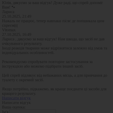
Юлія, дякуємо за ваш відгук! Дуже раді, що спрей допоміг
Вам! 🐾
Лариса
25.10.2025, 21:49
Нажаль не працює, тепер навпаки пісяє де попшикала цим
спреєм(((
Vitomax
27.10.2025, 16:49
Лариса , дякуємо за ваш відгук! Нам шкода, що засіб не дав
очікуваного результату.
Іноді реакція тварини може відрізнятися залежно від умов та
індивідуальних особливостей.
Рекомендуємо спробувати повторне застосування за
інструкцією або можемо підібрати інший засіб.
Цей спрей відлякує від небажаних місць, а для привчання до
туалету є окремий засіб.
Якщо потрібно, підкажемо, як краще поєднати ці засоби для
кращого результату.
Написати відгук
Написати відгук
Ваша оценка:
Ім'я