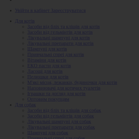
Увійти в кабінет
Зареєструватися
Для котів
Засоби від бліх та кліщів для котів
Засоби від гельмінтів для котів
Лікувальні шампуні для котів
Лікувальні препарати для котів
Шампуні для котів
Привчальні спреї для котів
Вітаміни для котів
ЕКО пасти для котів
Ласощі для котів
Пелюшки для котів
М'які місця, лежанки, будиночки для котів
Наповнювачі для котячих туалетів
Іграшки та догляд для котів
Оптовим покупцям
Для собак
Засоби від бліх та кліщів для собак
Засоби від гельмінтів для собак
Лікувальні шампуні для собак
Лікувальні препарати для собак
Шампуні для собак
Привчальні спреї для собак