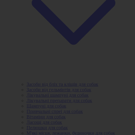
Засоби від бліх та кліщів для собак
Засоби від гельмінтів для собак
Лікувальні шампуні для собак
Лікувальні препарати для собак
Шампуні для собак
Привчальні спреї для собак
Вітаміни для собак
Ласощі для собак
Пелюшки для собак
М'які місця, лежанки, будиночки для собак