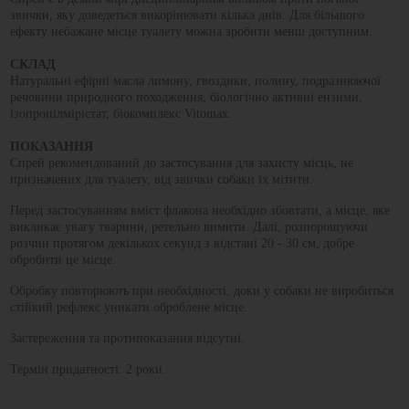
звички, яку доведеться викорінювати кілька днів. Для більшого
ефекту небажане місце туалету можна зробити менш доступним.
СКЛАД
Натуральні ефірні масла лимону, гвоздики, полину, подразнюючої
речовини природного походження, біологічно активні ензими,
ізопропілмірістат, біокомплекс Vitomax.
ПОКАЗАННЯ
Спрей рекомендований до застосування для захисту місць, не
призначених для туалету, від звички собаки їх мітити.
Перед застосуванням вміст флакона необхідно збовтати, а місце, яке
викликає увагу тварини, ретельно вимити. Далі, розпорошуючи
розчин протягом декількох секунд з відстані 20 - 30 см, добре
обробити це місце.
Обробку повторюють при необхідності, доки у собаки не виробиться
стійкий рефлекс уникати оброблене місце.
Застереження та протипоказання відсутні.
Термін придатності: 2 роки.