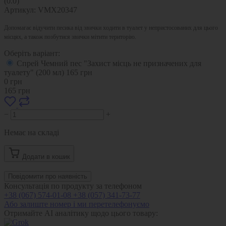
(0.0)
Артикул:
VMX20347
Допомагає відучити песика від звички ходити в туалет у непристосованих для цього
місцях, а також позбутися звички мітити територію.
Оберіть варіант:
Спрей Чемний пес "Захист місць не призначених для
туалету" (200 мл)
165
грн
0
грн
165
грн
−
+
Немає на складі
Додати в кошик
Повідомити про наявність
Консультація по продукту за телефоном
+38 (067) 574-01-08
+38 (057) 341-73-77
Або залиште номер і ми перетелефонуємо
Отримайте AI аналітику щодо цього товару: