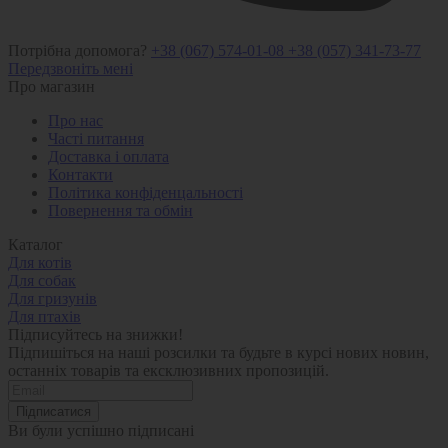
Потрібна допомога?
+38 (067) 574-01-08
+38 (057) 341-73-77
Передзвоніть мені
Про магазин
Про нас
Часті питання
Доставка і оплата
Контакти
Політика конфіденцальності
Повернення та обмін
Каталог
Для котів
Для собак
Для гризунів
Для птахів
Підписуйтесь на знижки!
Підпишіться на наші розсилки та будьте в курсі нових новин,
останніх товарів та ексклюзивних пропозицій.
Підписатися
Ви були успішно підписані