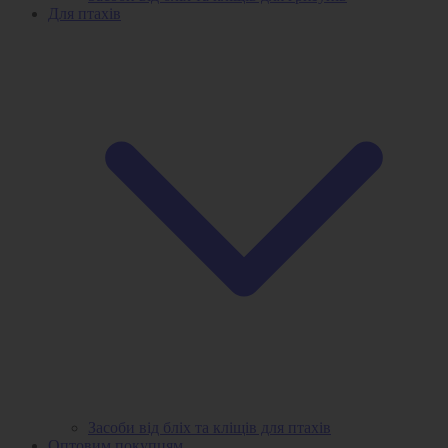
Для птахів
Засоби від бліх та кліщів для птахів
Оптовим покупцям