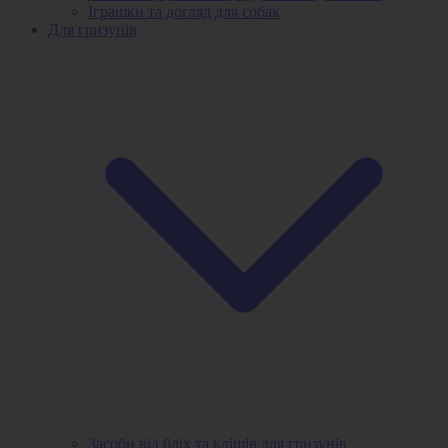
Іграшки та догляд для собак
Для гризунів
Засоби від бліх та кліщів для гризунів