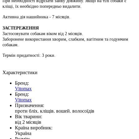
При необхідності відрізати зайву довжину. Якщо на тілі собаки є
кліщі, їх необхідно попередньо видалити.
Активна дія нашийника - 7 місяців.
ЗАСТЕРЕЖЕННЯ
Застосовувати собакам віком від 2 місяців.
Заборонене використання хворим, слабким, вагітним та годуючим
собакам.
Термiн придатностi: 3 роки.
Характеристики
Бренд:
Vitomax
Бренд:
Vitomax
Призначення:
проти бліх. кліщів. вошей. волосоїдів
Вік тварини:
від 2 місяців
Країна виробник:
Україна
Розмір: