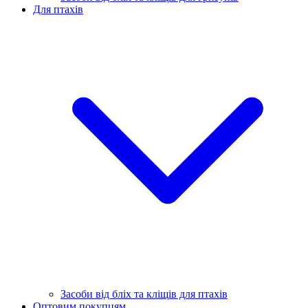
Для птахів
Засоби від бліх та кліщів для птахів
Оптовим покупцям