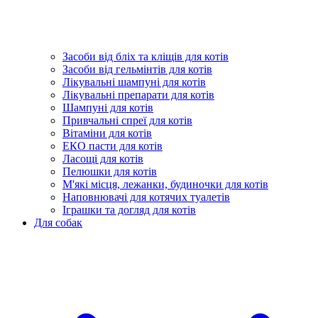
Засоби від бліх та кліщів для котів
Засоби від гельмінтів для котів
Лікувальні шампуні для котів
Лікувальні препарати для котів
Шампуні для котів
Привчальні спреї для котів
Вітаміни для котів
ЕКО пасти для котів
Ласощі для котів
Пелюшки для котів
М'які місця, лежанки, будиночки для котів
Наповнювачі для котячих туалетів
Іграшки та догляд для котів
Для собак