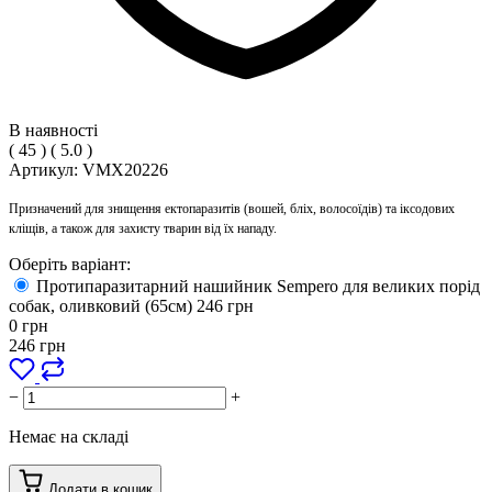
В наявності
(
45
)
(
5.0
)
Артикул:
VMX20226
Призначений для знищення ектопаразитів (вошей, бліх, волосоїдів) та іксодових
кліщів, а також для захисту тварин від їх нападу.
Оберіть варіант:
Протипаразитарний нашийник Sempero для великих порід
собак, оливковий (65см)
246
грн
0
грн
246
грн
−
+
Немає на складі
Додати в кошик