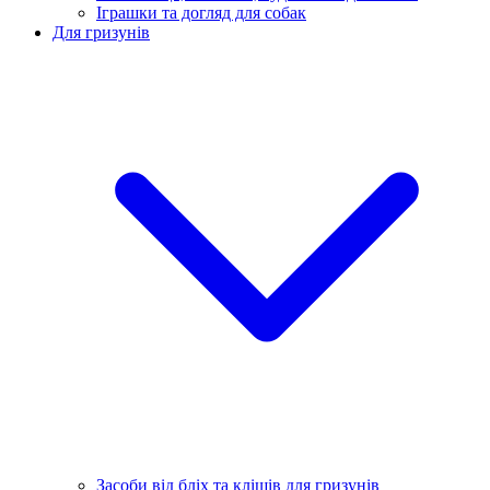
Іграшки та догляд для собак
Для гризунів
Засоби від бліх та кліщів для гризунів