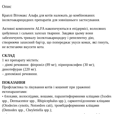
Опис
Краплі Вітомакс Альфа для котів належать до комбінованих
інсектоакарицидних препаратів для зовнішнього застосування.
Активнi компоненти ALFA накопичуються в епiдермiсi, волосяних
цибулинах i сальних залозах тварини. Завдяки цьому вони
забезпечують тривалу iнсектоакарицидну i репелентну дію,
створюючи захисний бар'єр, що попереджає укуси комах, які гинуть,
не встигаючи вкусити кота.
СКЛАД
1 мл препарату містить:
– діючі речовини: фіпроніл (89 мг); пірипроксифен (30 мг);
динотефуран (220 мг).
– допоміжні речовини.
ПОКАЗАННЯ
Профiлактика та лiкування котiв i кошенят при ураженнi
ектопаразитами:
• блохами, волосоїдами, вошами, паразитиформними клiщами (Ixodes
spp., Dermacentor spp., Rhipicephalus spp.), саркоптоїдозними клiщами
(Otodectes cynotis, Notoedres cati), тромбiдиформними клiщами
(Demodex spp., Cheyletiella spp.);