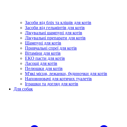
Засоби від бліх та кліщів для котів
Засоби від гельмінтів для котів
Лікувальні шампуні для котів
Лікувальні препарати для котів
Шампуні для котів
Привчальні спреї для котів
Вітаміни для котів
ЕКО пасти для котів
Ласощі для котів
Пелюшки для котів
М'які місця, лежанки, будиночки для котів
Наповнювачі для котячих туалетів
Іграшки та догляд для котів
Для собак