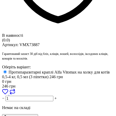
В наявності
(0.0)
Артикул:
VMX73887
Гарантований захист 30 діб від бліх, кліщів, вошей, волосоїдів, іксодових кліщів,
комарів та москітів.
Оберіть варіант:
Протипаразитарні краплі Alfa Vitomax на холку для котів
0,5-4 кг, 0,5 мл (3 піпетки)
246
грн
0
грн
246
грн
−
+
Немає на складі