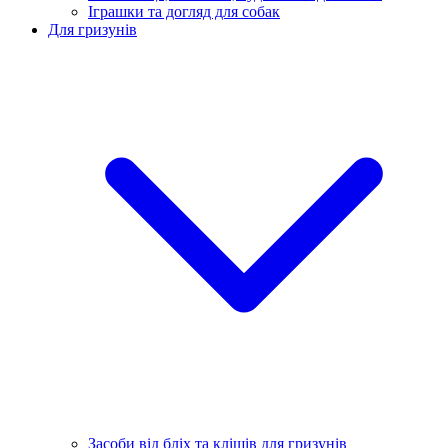
Іграшки та догляд для собак
Для гризунів
Засоби від бліх та кліщів для гризунів