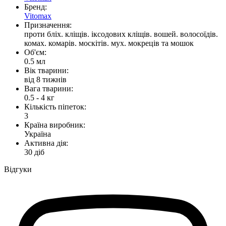
Бренд:
Vitomax
Призначення:
проти бліх. кліщів. іксодових кліщів. вошей. волосоїдів.
комах. комарів. москітів. мух. мокреців та мошок
Об'єм:
0.5 мл
Вік тварини:
від 8 тижнів
Вага тварини:
0.5 - 4 кг
Кількість піпеток:
3
Країна виробник:
Україна
Активна дія:
30 діб
Відгуки