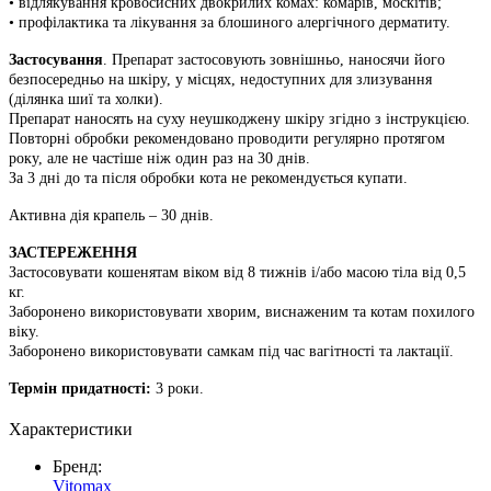
• відлякування кровосисних двокрилих комах: комарів, москітів;
• профiлактика та лiкування за блошиного алергiчного дерматиту.
Застосування
. Препарат застосовують зовнiшньо, наносячи його
безпосередньо на шкіру, у місцях, недоступних для злизування
(ділянка шиї та холки).
Препарат наносять на суху неушкоджену шкіру згідно з інструкцією.
Повторні обробки рекомендовано проводити регулярно протягом
року, але не частiше нiж один раз на 30 днiв.
За 3 дні до та після обробки кота не рекомендується купати.
Активна дія крапель – 30 днів.
ЗАСТЕРЕЖЕННЯ
Застосовувати кошенятам віком від 8 тижнів і/або масою тіла від 0,5
кг.
Заборонено використовувати хворим, виснаженим та котам похилого
віку.
Заборонено використовувати самкам під час вагітності та лактації.
Термiн придатностi:
3 роки.
Характеристики
Бренд:
Vitomax