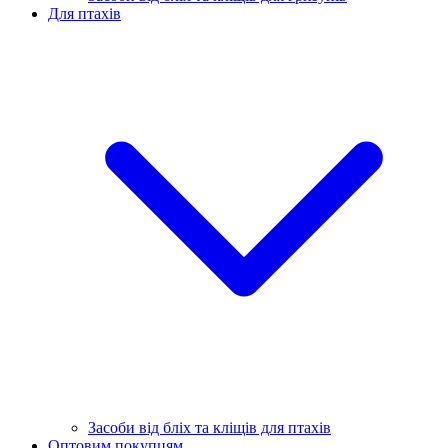
Для птахів
Засоби від бліх та кліщів для птахів
Оптовим покупцям