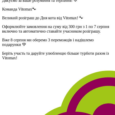
Дякуємо за ваше розуміння та терпіння! 💚
Команда Vitomax🐾
Великий розіграш до Дня кота від Vitomax! 🐾
Оформлюйте замовлення на суму від 300 грн з 1 по 7 серпня
включно та автоматично ставайте учасником розіграшу.
Вже 8 серпня ми оберемо 3 переможців і надішлемо
подарунки 💚
Беріть участь та даруйте улюбленцю більше турботи разом із
Vitomax!