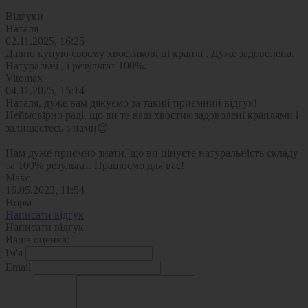
Відгуки
Наталя
02.11.2025, 16:25
Давно купую своєму хвостикові ці краплі . Дуже задоволена.
Натуральні , і результат 100%.
Vitomax
04.11.2025, 15:14
Наталя, дуже вам дякуємо за такий приємний відгук!
Неймовірно раді, що ви та ваш хвостик задоволені краплями і
залишаєтесь з нами😊
Нам дуже приємно знати, що ви цінуєте натуральність складу
та 100% результат. Працюємо для вас!
Макс
16.05.2023, 11:54
Норм
Написати відгук
Написати відгук
Ваша оценка:
Ім'я
Email