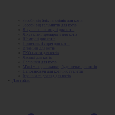
Засоби від бліх та кліщів для котів
Засоби від гельмінтів для котів
Лікувальні шампуні для котів
Лікувальні препарати для котів
Шампуні для котів
Привчальні спреї для котів
Вітаміни для котів
ЕКО пасти для котів
Ласощі для котів
Пелюшки для котів
М'які місця, лежанки, будиночки для котів
Наповнювачі для котячих туалетів
Іграшки та догляд для котів
Для собак