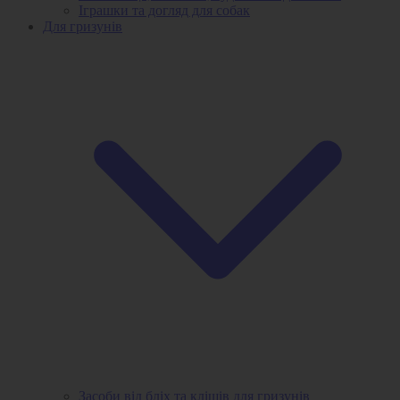
Іграшки та догляд для собак
Для гризунів
Засоби від бліх та кліщів для гризунів