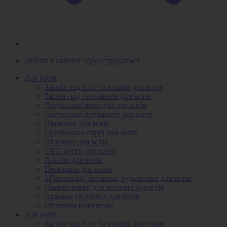
Увійти в кабінет
Зареєструватися
Для котів
Засоби від бліх та кліщів для котів
Засоби від гельмінтів для котів
Лікувальні шампуні для котів
Лікувальні препарати для котів
Шампуні для котів
Привчальні спреї для котів
Вітаміни для котів
ЕКО пасти для котів
Ласощі для котів
Пелюшки для котів
М'які місця, лежанки, будиночки для котів
Наповнювачі для котячих туалетів
Іграшки та догляд для котів
Оптовим покупцям
Для собак
Засоби від бліх та кліщів для собак