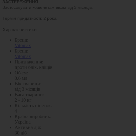
ЗАСТЕРЕЖЕННЯ
Застосовувати кошенятам віком від 3 місяців.
Термiн придатностi: 2 роки.
Характеристики
Бренд:
Vitomax
Бренд:
Vitomax
Призначення:
проти бліх. кліщів
Об'єм:
0.6 мл
Вік тварини:
від 3 місяців
Вага тварини:
2 - 10 кг
Кількість піпеток:
4
Країна виробник:
Україна
Активна дія:
30 діб