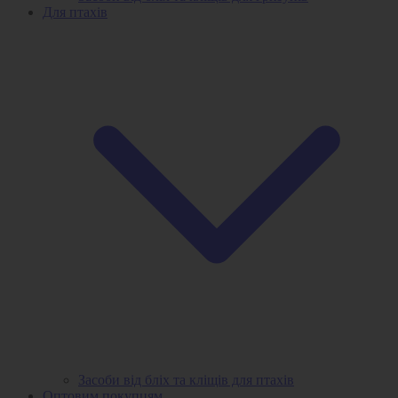
Для птахів
Засоби від бліх та кліщів для птахів
Оптовим покупцям