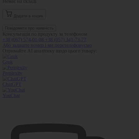
Немає на складі
Додати в кошик
Повідомити про наявність
Консультація по продукту за телефоном
+38 (067) 574-01-08
+38 (057) 341-73-77
Або залиште номер і ми перетелефонуємо
Отримайте AI аналітику щодо цього товару:
Grok
Perplexity
ChatGPT
YouChat