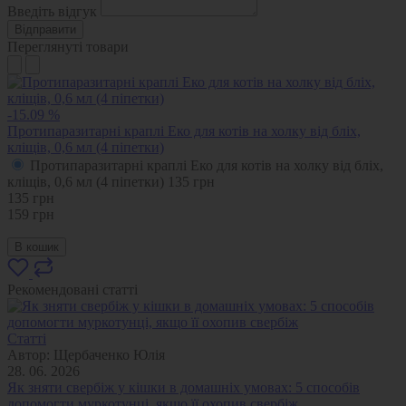
Введіть відгук
Відправити
Переглянуті товари
-15.09 %
Протипаразитарні краплі Еко для котів на холку від бліх,
кліщів, 0,6 мл (4 піпетки)
Протипаразитарні краплі Еко для котів на холку від бліх,
кліщів, 0,6 мл (4 піпетки)
135
грн
135
грн
159
грн
В кошик
Рекомендовані статті
Статті
Автор:
Щербаченко Юлія
28. 06. 2026
Як зняти свербіж у кішки в домашніх умовах: 5 способів
допомогти муркотунці, якщо її охопив свербіж