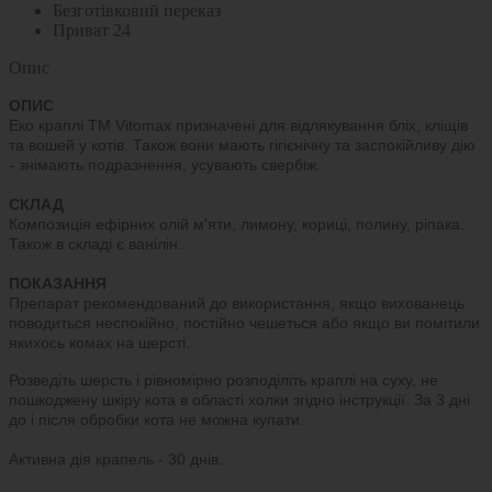
Безготівковий переказ
Приват 24
Опис
ОПИС
Еко краплі ТМ Vitomax призначені для відлякування бліх, кліщів
та вошей у котів. Також вони мають гігієнічну та заспокійливу дію
- знімають подразнення, усувають свербіж.
СКЛАД
Композиція ефірних олій м'яти, лимону, кориці, полину, ріпака.
Також в складі є ванілін.
ПОКАЗАННЯ
Препарат рекомендований до використання, якщо вихованець
поводиться неспокійно, постійно чешеться або якщо ви помітили
якихось комах на шерсті.
Розведіть шерсть і рівномірно розподіліть краплі на суху, не
пошкоджену шкіру кота в області холки згідно інструкції. За 3 дні
до і після обробки кота не можна купати.
Активна дія крапель - 30 днів.