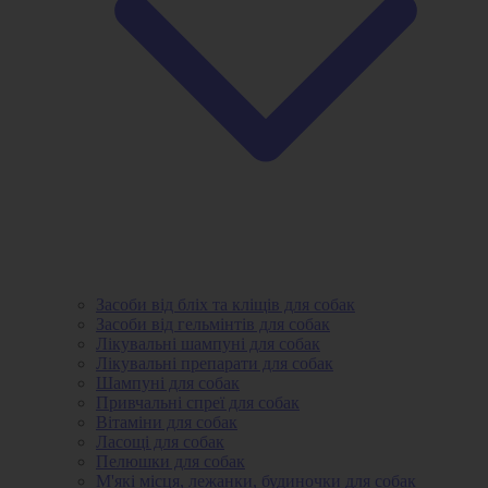
Засоби від бліх та кліщів для собак
Засоби від гельмінтів для собак
Лікувальні шампуні для собак
Лікувальні препарати для собак
Шампуні для собак
Привчальні спреї для собак
Вітаміни для собак
Ласощі для собак
Пелюшки для собак
М'які місця, лежанки, будиночки для собак