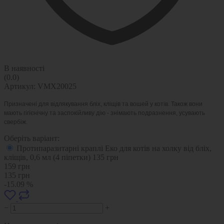
В наявності
(0.0)
Артикул:
VMX20025
Призначені для відлякування бліх, кліщів та вошей у котів. Також вони
мають гігієнічну та заспокійливу дію - знімають подразнення, усувають
свербіж.
Оберіть варіант:
Протипаразитарні краплі Еко для котів на холку від бліх,
кліщів, 0,6 мл (4 піпетки)
135
грн
159
грн
135
грн
-15.09 %
−
+