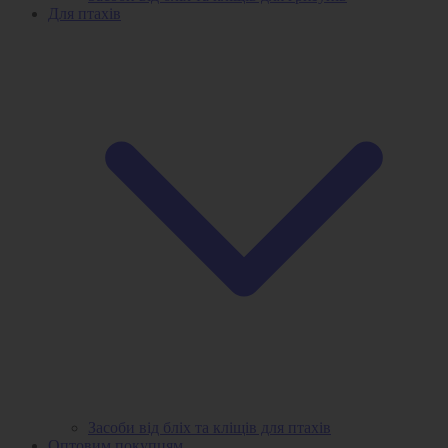
Для птахів
Засоби від бліх та кліщів для птахів
Оптовим покупцям