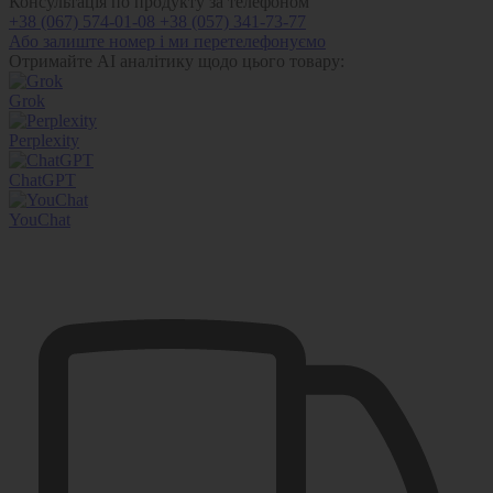
Консультація по продукту за телефоном
+38 (067) 574-01-08
+38 (057) 341-73-77
Або залиште номер і ми перетелефонуємо
Отримайте AI аналітику щодо цього товару:
Grok
Perplexity
ChatGPT
YouChat