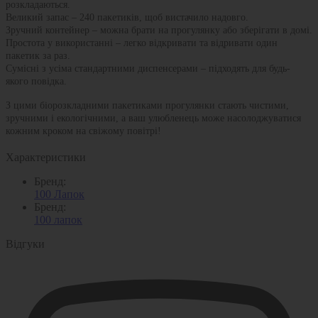
розкладаються.
Великий запас – 240 пакетиків, щоб вистачило надовго.
Зручний контейнер – можна брати на прогулянку або зберігати в домі.
Простота у використанні – легко відкривати та відривати один
пакетик за раз.
Сумісні з усіма стандартними диспенсерами – підходять для будь-
якого повідка.
З цими біорозкладними пакетиками прогулянки стають чистими,
зручними і екологічними, а ваш улюбленець може насолоджуватися
кожним кроком на свіжому повітрі!
Характеристики
Бренд:
100 Лапок
Бренд:
100 лапок
Відгуки