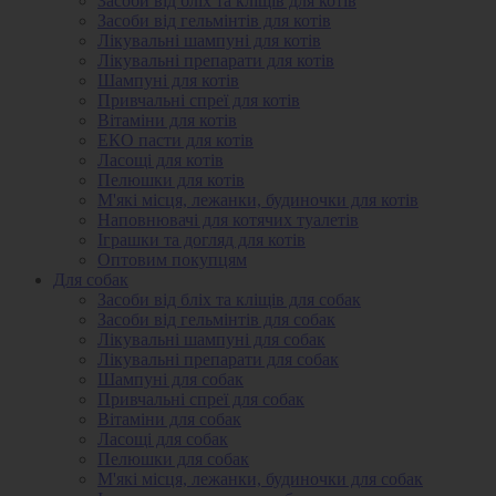
Засоби від бліх та кліщів для котів
Засоби від гельмінтів для котів
Лікувальні шампуні для котів
Лікувальні препарати для котів
Шампуні для котів
Привчальні спреї для котів
Вітаміни для котів
ЕКО пасти для котів
Ласощі для котів
Пелюшки для котів
М'які місця, лежанки, будиночки для котів
Наповнювачі для котячих туалетів
Іграшки та догляд для котів
Оптовим покупцям
Для собак
Засоби від бліх та кліщів для собак
Засоби від гельмінтів для собак
Лікувальні шампуні для собак
Лікувальні препарати для собак
Шампуні для собак
Привчальні спреї для собак
Вітаміни для собак
Ласощі для собак
Пелюшки для собак
М'які місця, лежанки, будиночки для собак