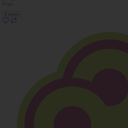
0
грн
В кошик