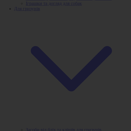
Іграшки та догляд для собак
Для гризунів
Засоби від бліх та кліщів для гризунів