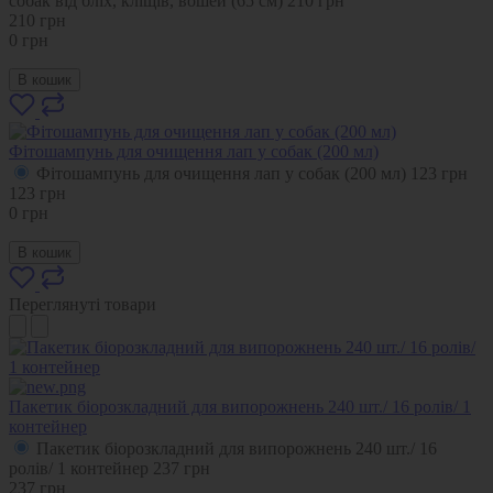
собак від бліх, кліщів, вошей (65 см)
210
грн
210
грн
0
грн
В кошик
Фітошампунь для очищення лап у собак (200 мл)
Фітошампунь для очищення лап у собак (200 мл)
123
грн
123
грн
0
грн
В кошик
Переглянуті товари
Пакетик біорозкладний для випорожнень 240 шт./ 16 ролів/ 1
контейнер
Пакетик біорозкладний для випорожнень 240 шт./ 16
ролів/ 1 контейнер
237
грн
237
грн