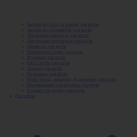
Засоби від бліх та кліщів для котів
Засоби від гельмінтів для котів
Лікувальні шампуні для котів
Лікувальні препарати для котів
Шампуні для котів
Привчальні спреї для котів
Вітаміни для котів
ЕКО пасти для котів
Ласощі для котів
Пелюшки для котів
М'які місця, лежанки, будиночки для котів
Наповнювачі для котячих туалетів
Іграшки та догляд для котів
Для собак