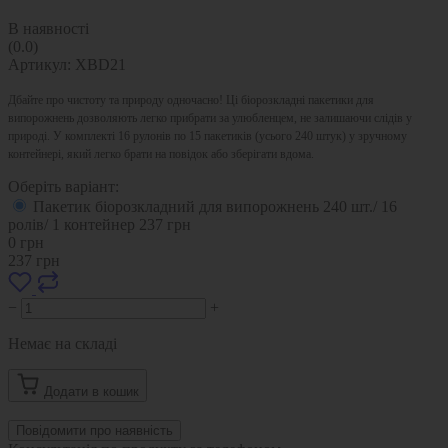
В наявності
(0.0)
Артикул:
XBD21
Дбайте про чистоту та природу одночасно! Ці біорозкладні пакетики для
випорожнень дозволяють легко прибрати за улюбленцем, не залишаючи слідів у
природі. У комплекті 16 рулонів по 15 пакетиків (усього 240 штук) у зручному
контейнері, який легко брати на повідок або зберігати вдома.
Оберіть варіант:
Пакетик біорозкладний для випорожнень 240 шт./ 16
ролів/ 1 контейнер
237
грн
0
грн
237
грн
−
+
Немає на складі
Додати в кошик
Повідомити про наявність