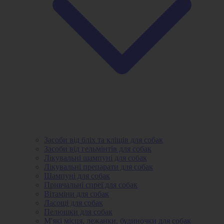
Засоби від бліх та кліщів для собак
Засоби від гельмінтів для собак
Лікувальні шампуні для собак
Лікувальні препарати для собак
Шампуні для собак
Привчальні спреї для собак
Вітаміни для собак
Ласощі для собак
Пелюшки для собак
М'які місця, лежанки, будиночки для собак