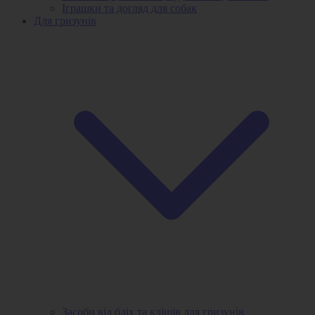
Іграшки та догляд для собак
Для гризунів
Засоби від бліх та кліщів для гризунів