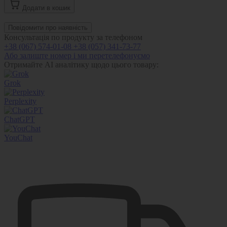
Додати в кошик
Повідомити про наявність
Консультація по продукту за телефоном
+38 (067) 574-01-08
+38 (057) 341-73-77
Або залиште номер і ми перетелефонуємо
Отримайте AI аналітику щодо цього товару:
Grok
Perplexity
ChatGPT
YouChat