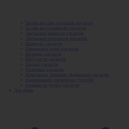
Засоби від бліх та кліщів для котів
Засоби від гельмінтів для котів
Лікувальні шампуні для котів
Лікувальні препарати для котів
Шампуні для котів
Привчальні спреї для котів
Вітаміни для котів
ЕКО пасти для котів
Ласощі для котів
Пелюшки для котів
М'які місця, лежанки, будиночки для котів
Наповнювачі для котячих туалетів
Іграшки та догляд для котів
Для собак