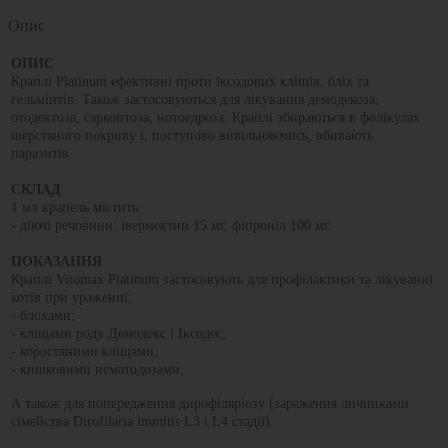
Опис
ОПИС
Краплі Platinum ефективні проти іксодових кліщів, бліх та
гельмінтів. Також застосовуються для лікування демодекоза,
отодектоза, саркоптоза, нотоедроза. Краплі збираються в фолікулах
шерстяного покриву і, поступово вивільняючись, вбивають
паразитів.
СКЛАД
1 мл крапель містить:
- діючі речовини: івермектин 15 мг, фіпроніл 100 мг.
ПОКАЗАННЯ
Краплі Vitomax Platinum застосовують для профілактики та лікуванні
котів при ураженні:
- блохами;
- кліщами роду Демодекс і Іксодес;
- коростяними кліщами;
- кишковими нематодозами.
А також для попередження дирофіляріозу (зараження личинками
сімейства Dirofilaria immitis L3 і L4 стадії).