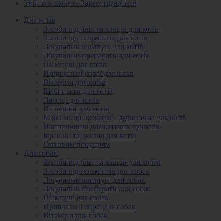
Увійти в кабінет
Зареєструватися
Для котів
Засоби від бліх та кліщів для котів
Засоби від гельмінтів для котів
Лікувальні шампуні для котів
Лікувальні препарати для котів
Шампуні для котів
Привчальні спреї для котів
Вітаміни для котів
ЕКО пасти для котів
Ласощі для котів
Пелюшки для котів
М'які місця, лежанки, будиночки для котів
Наповнювачі для котячих туалетів
Іграшки та догляд для котів
Оптовим покупцям
Для собак
Засоби від бліх та кліщів для собак
Засоби від гельмінтів для собак
Лікувальні шампуні для собак
Лікувальні препарати для собак
Шампуні для собак
Привчальні спреї для собак
Вітаміни для собак