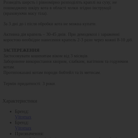
Розведіть шерсть і рівномірно розподіліть краплі на суху, не
пошкоджену шкіру кота в області холки згідно інструкції
(враховуючи масу тіла).
За 3 дні до і після обробки кота не можна купати.
Активна дія крапель – 30-45 днів. При демодекозі і зараженні
коростою необхідне нанесення крапель 2-3 рази через кожні 8-10 діб.
ЗАСТЕРЕЖЕННЯ
Застосовувати кошенятам віком від 3 місяців.
Заборонене використання хворим, слабким, вагітним та годуючим
котам.
Протипоказані котам породи бобтейл та їх метисам.
Термiн придатностi: 3 роки.
Характеристики
Бренд:
Vitomax
Бренд:
Vitomax
Призначення: