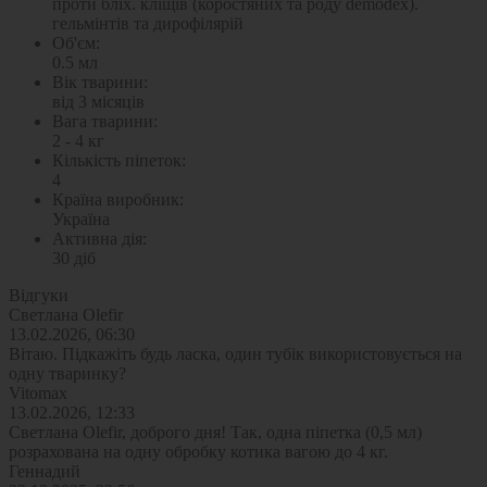
проти бліх. кліщів (коростяних та роду demodex).
гельмінтів та дирофілярій
Об'єм:
0.5 мл
Вік тварини:
від 3 місяців
Вага тварини:
2 - 4 кг
Кількість піпеток:
4
Країна виробник:
Україна
Активна дія:
30 діб
Відгуки
Светлана Olefir
13.02.2026, 06:30
Вітаю. Підкажіть будь ласка, один тубік використовується на
одну тваринку?
Vitomax
13.02.2026, 12:33
Светлана Olefir, доброго дня! Так, одна піпетка (0,5 мл)
розрахована на одну обробку котика вагою до 4 кг.
Геннадий