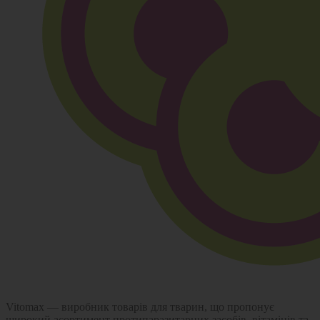
Vitomax — виробник товарів для тварин, що пропонує
широкий асортимент протипаразитарних засобів, вітамінів та