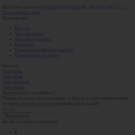
Потрібна допомога?
+38 (067) 574-01-08
+38 (057) 341-73-77
Передзвоніть мені
Про магазин
Про нас
Часті питання
Доставка і оплата
Контакти
Політика конфіденцальності
Повернення та обмін
Каталог
Для котів
Для собак
Для гризунів
Для птахів
Підписуйтесь на знижки!
Підпишіться на наші розсилки та будьте в курсі нових новин,
останніх товарів та ексклюзивних пропозицій.
Підписатися
Ви були успішно підписані