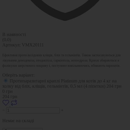
В наявності
(0.0)
Артикул:
VMX20111
Ефективні проти іксодових кліщів, бліх та гельмінтів. Також застосовуються для
лікування демодекоза, отодектоза, саркоптоза, нотоедроза. Краплі збираються в
фолікулах шерстяного покриву і, поступово вивільняючись, вбивають паразитів.
Оберіть варіант:
Протипаразитарні краплі Platinum для котів до 4 кг на
холку від бліх, кліщів, гельмінтів, 0,5 мл (4 піпетки)
204
грн
0
грн
204
грн
−
+
Немає на складі