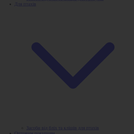
Для птахів
Засоби від бліх та кліщів для птахів
Оптовим покупцям