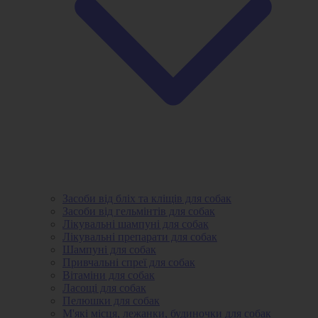
Засоби від бліх та кліщів для собак
Засоби від гельмінтів для собак
Лікувальні шампуні для собак
Лікувальні препарати для собак
Шампуні для собак
Привчальні спреї для собак
Вітаміни для собак
Ласощі для собак
Пелюшки для собак
М'які місця, лежанки, будиночки для собак