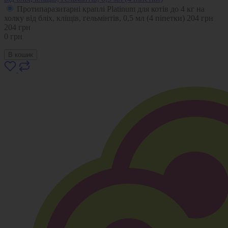
Протипаразитарні краплі Platinum для котів до 4 кг на
холку від бліх, кліщів, гельмінтів, 0,5 мл (4 піпетки)
204
грн
204
грн
0
грн
В кошик