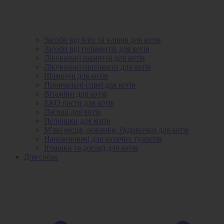
Засоби від бліх та кліщів для котів
Засоби від гельмінтів для котів
Лікувальні шампуні для котів
Лікувальні препарати для котів
Шампуні для котів
Привчальні спреї для котів
Вітаміни для котів
ЕКО пасти для котів
Ласощі для котів
Пелюшки для котів
М'які місця, лежанки, будиночки для котів
Наповнювачі для котячих туалетів
Іграшки та догляд для котів
Для собак