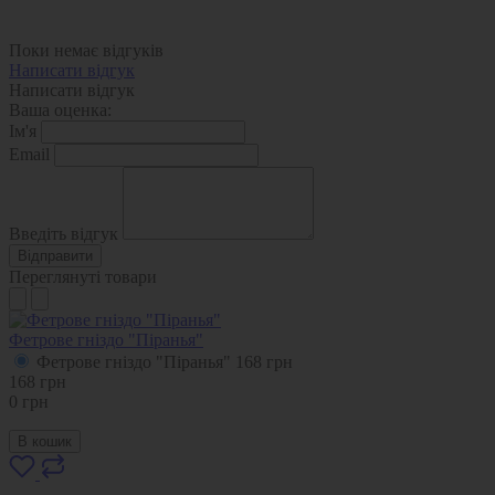
Поки немає відгуків
Написати відгук
Написати відгук
Ваша оценка:
Ім'я
Email
Введіть відгук
Відправити
Переглянуті товари
Фетрове гніздо "Піранья"
Фетрове гніздо "Піранья"
168
грн
168
грн
0
грн
В кошик