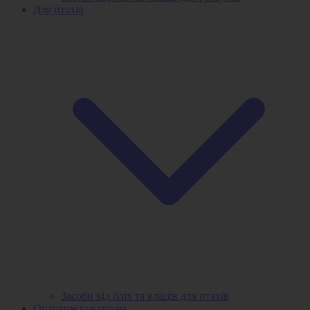
Для птахів
Засоби від бліх та кліщів для птахів
Оптовим покупцям