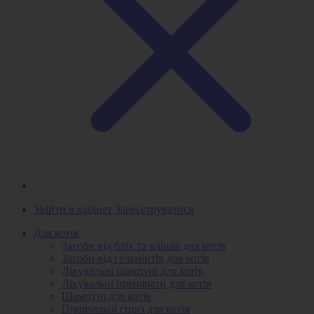
Увійти в кабінет
Зареєструватися
Для котів
Засоби від бліх та кліщів для котів
Засоби від гельмінтів для котів
Лікувальні шампуні для котів
Лікувальні препарати для котів
Шампуні для котів
Привчальні спреї для котів