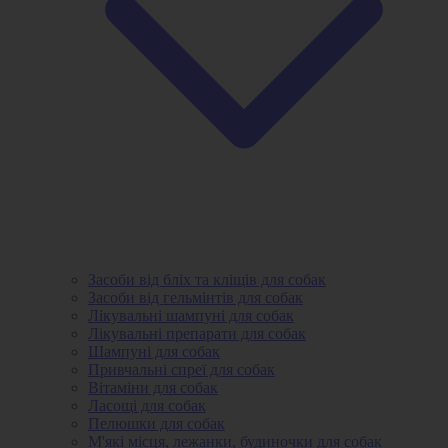
Засоби від бліх та кліщів для собак
Засоби від гельмінтів для собак
Лікувальні шампуні для собак
Лікувальні препарати для собак
Шампуні для собак
Привчальні спреї для собак
Вітаміни для собак
Ласощі для собак
Пелюшки для собак
М'які місця, лежанки, будиночки для собак