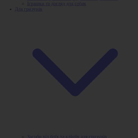
Іграшки та догляд для собак
Для гризунів
Засоби від бліх та кліщів для гризунів