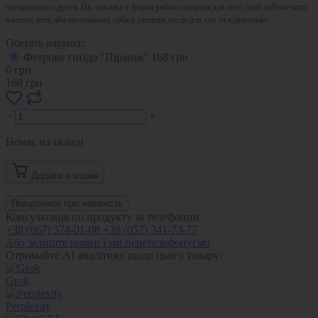
чотирилапого друга. Ця лежанка у формі рибки створена для того, щоб забезпечити
вашому коту або маленькому собаці затишне місце для сну та відпочинку.
Оберіть варіант:
Фетрове гніздо "Піранья"
168
грн
0
грн
168
грн
−
+
Немає на складі
Додати в кошик
Повідомити про наявність
Консультація по продукту за телефоном
+38 (067) 574-01-08
+38 (057) 341-73-77
Або залиште номер і ми перетелефонуємо
Отримайте AI аналітику щодо цього товару:
Grok
Perplexity