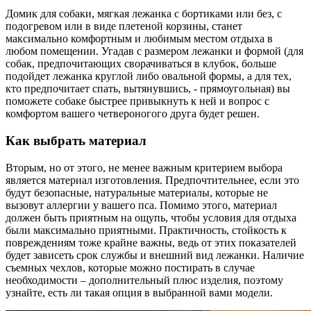
Домик для собаки, мягкая лежанка с бортиками или без, с
подогревом или в виде плетеной корзины, станет
максимально комфортным и любимым местом отдыха в
любом помещении. Угадав с размером лежанки и формой (для
собак, предпочитающих сворачиваться в клубок, больше
подойдет лежанка круглой либо овальной формы, а для тех,
кто предпочитает спать, вытянувшись, - прямоугольная) вы
поможете собаке быстрее привыкнуть к ней и вопрос с
комфортом вашего четвероногого друга будет решен.
Как выбрать материал
Вторым, но от этого, не менее важным критерием выбора
является материал изготовления. Предпочтительнее, если это
будут безопасные, натуральные материалы, которые не
вызовут аллергии у вашего пса. Помимо этого, материал
должен быть приятным на ощупь, чтобы условия для отдыха
были максимально приятными. Практичность, стойкость к
повреждениям тоже крайне важны, ведь от этих показателей
будет зависеть срок службы и внешний вид лежанки. Наличие
съемных чехлов, которые можно постирать в случае
необходимости – дополнительный плюс изделия, поэтому
узнайте, есть ли такая опция в выбранной вами модели.