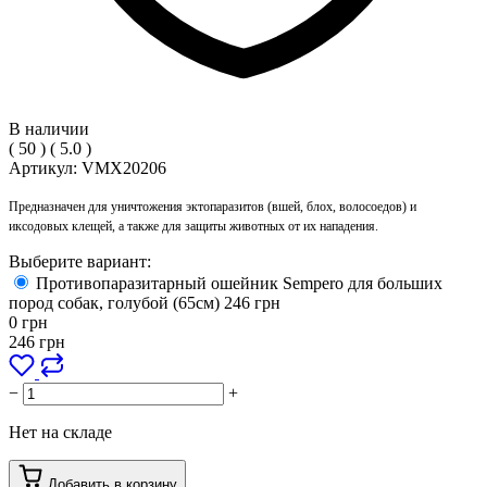
В наличии
(
50
)
(
5.0
)
Артикул:
VMX20206
Предназначен для уничтожения эктопаразитов (вшей, блох, волосоедов) и
иксодовых клещей, а также для защиты животных от их нападения.
Выберите вариант:
Противопаразитарный ошейник Sempero для больших
пород собак, голубой (65см)
246
грн
0
грн
246
грн
−
+
Нет на складе
Добавить в корзину