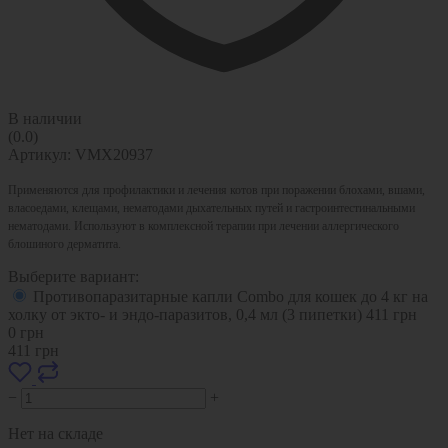
В наличии
(0.0)
Артикул:
VMX20937
Применяются для профилактики и лечения котов при поражении блохами, вшами,
власоедами, клещами, нематодами дыхательных путей и гастроинтестинальными
нематодами. Используют в комплексной терапии при лечении аллергического
блошиного дерматита.
Выберите вариант:
Противопаразитарные капли Combo для кошек до 4 кг на
холку от экто- и эндо-паразитов, 0,4 мл (3 пипетки)
411
грн
0
грн
411
грн
−
+
Нет на складе