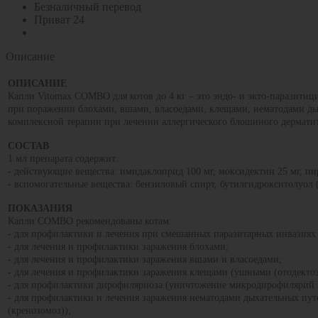
Безналичный перевод
Приват 24
Описание
ОПИСАНИЕ
Капли Vitomax COMBO для котов до 4 кг – это эндо- и экто-паразити
при поражении блохами, вшами, власоедами, клещами, нематодами ды
комплексной терапии при лечении аллергического блошиного дерматит
СОСТАВ
1 мл препарата содержит:
- действующие вещества: имидаклоприд 100 мг, моксидектин 25 мг, п
- вспомогательные вещества: бензиловый спирт, бутилгидрокситолуол 
ПОКАЗАНИЯ
Капли COMBO рекомендованы котам:
- для профилактики и лечения при смешанных паразитарных инвазиях 
- для лечения и профилактики заражения блохами;
- для лечения и профилактики заражения вшами и власоедами;
- для лечения и профилактики заражения клещами (ушными (отодектоз)
- для профилактики дирофиляриоза (уничтожение микродирофилярий и
- для профилактики и лечения заражения нематодами дыхательных пут
(кренозомоз));