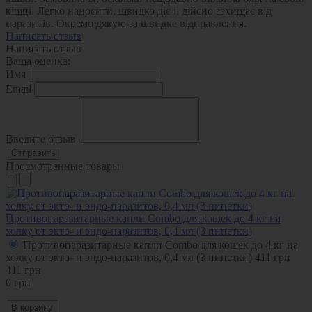
кішці. Легко наносити, швидко діє і, дійсно захищає від
паразитів. Окремо дякую за швидке відправлення.
Написать отзыв
Написать отзыв
Ваша оценка:
Имя
Email
Введите отзыв
Отправить
Просмотренные товары
Противопаразитарные капли Combo для кошек до 4 кг на
холку от экто- и эндо-паразитов, 0,4 мл (3 пипетки)
Противопаразитарные капли Combo для кошек до 4 кг на
холку от экто- и эндо-паразитов, 0,4 мл (3 пипетки)
411
грн
411
грн
0
грн
В корзину