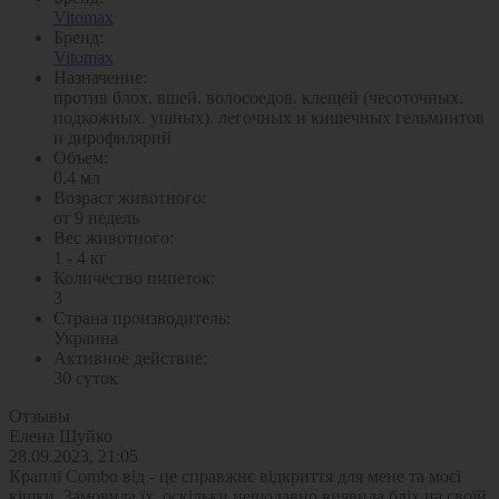
Vitomax
Бренд:
Vitomax
Назначение:
против блох. вшей. волосоедов. клещей (чесоточных.
подкожных. ушных). легочных и кишечных гельминтов
и дирофилярий
Объем:
0.4 мл
Возраст животного:
от 9 недель
Вес животного:
1 - 4 кг
Количество пипеток:
3
Страна производитель:
Украина
Активное действие:
30 суток
Отзывы
Елена Шуйко
28.09.2023, 21:05
Краплі Combo від - це справжнє відкриття для мене та моєї
кішки. Замовила їх, оскільки нещодавно виявила бліх на своїй