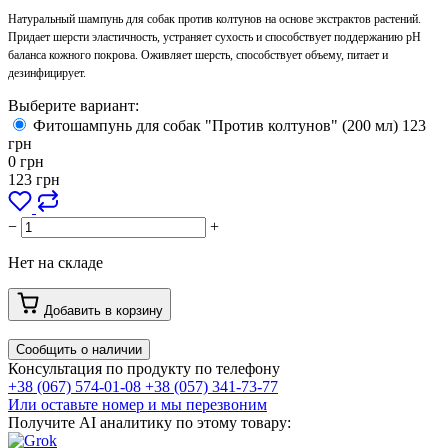
Натуральный шампунь для собак против колтунов на основе экстрактов растений.
Придает шерсти эластичность, устраняет сухость и способствует поддержанию рН
баланса кожного покрова. Оживляет шерсть, способствует объему, питает и
дезинфицирует.
Выберите вариант:
Фитошампунь для собак "Против колтунов" (200 мл)
123
грн
0
грн
123
грн
−
+
Нет на складе
Добавить в корзину
Сообщить о наличии
Консультация по продукту по телефону
+38 (067) 574-01-08
+38 (057) 341-73-77
Или оставьте номер и мы перезвоним
Получите AI аналитику по этому товару: