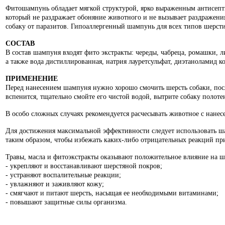
Фитошампунь обладает мягкой структурой, ярко выраженным антисепт
который не раздражает обоняние животного и не вызывает раздражени
собаку от паразитов. Гипоаллергенный шампунь для всех типов шерст
СОСТАВ
В состав шампуня входят фито экстракты: череды, чабреца, ромашки,
а также вода дистиллированная, натрия лауретсульфат, диэтаноламид ко
ПРИМЕНЕНИЕ
Перед нанесением шампуня нужно хорошо смочить шерсть собаки, после
вспенится, тщательно смойте его чистой водой, вытрите собаку полоте
В особо сложных случаях рекомендуется расчесывать животное с нан
Для достижения максимальной эффективности следует использовать ш
таким образом, чтобы избежать каких-либо отрицательных реакций п
Травы, масла и фитоэкстракты оказывают положительное влияние на ш
- укрепляют и восстанавливают шерстяной покров;
- устраняют воспалительные реакции;
- увлажняют и заживляют кожу;
- смягчают и питают шерсть, насыщая ее необходимыми витаминами;
- повышают защитные силы организма.