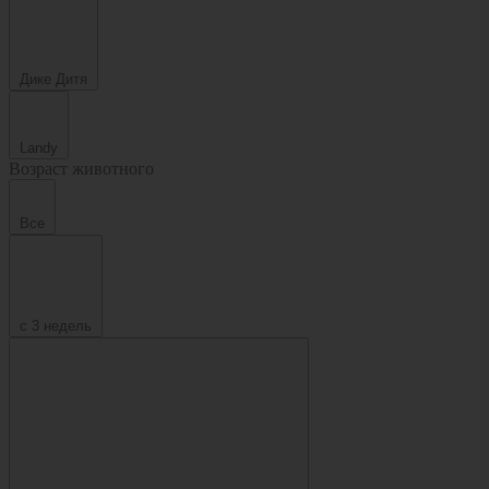
Дике Дитя
Landy
Возраст животного
Все
с 3 недель